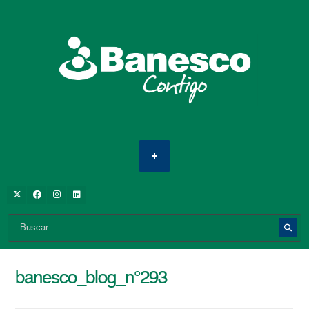
banesco_blog_n°293