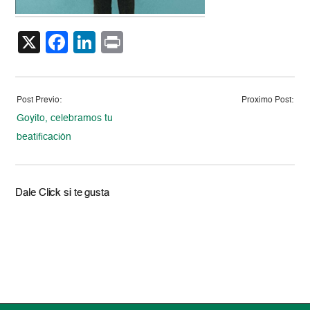
X
Facebook
LinkedIn
Print
Post Previo:
Proximo Post:
Goyito, celebramos tu
beatificación
Dale Click si te gusta