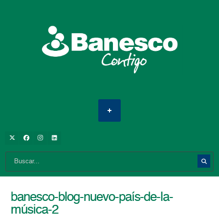
banesco-blog-nuevo-país-de-la-
música-2