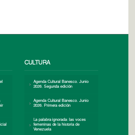
CULTURA
el
Agenda Cultural Banesco. Junio
2026. Segunda edición
a
Agenda Cultural Banesco. Junio
ir
2026. Primera edición
La palabra ignorada: las voces
icial
femeninas de la historia de
s
Venezuela