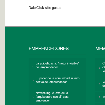
Dale Click si te gusta
EMPRENDEDORES
MEM
La autoeficacia: “motor invisible”
C
del emprendedor
c
V
El poder de la comunidad: nuevo
activo del emprendedor
V
d
Networking: el arte de la
“arquitectura social” para
I
emprender