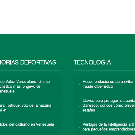
ORIAS DEPORTIVAS
TECNOLOGÍA
lub Veloz Venezolano: el club
Recomendaciones para evitar 
iclístico más longevo de
fraude cibernético
enezuela
Claves para proteger tu cuent
era Fortique: voz de la hazaña
Banesco: conoce cómo preven
el 41
estafas
nicios del ciclismo en Venezuela
Ventajas de la inteligencia artif
para pequeños emprendedore