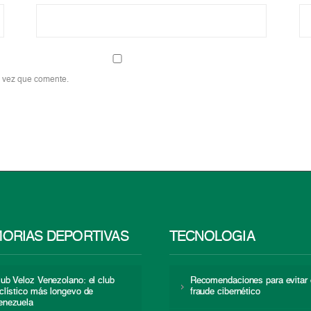
a vez que comente.
ORIAS DEPORTIVAS
TECNOLOGÍA
lub Veloz Venezolano: el club
Recomendaciones para evitar 
iclístico más longevo de
fraude cibernético
enezuela