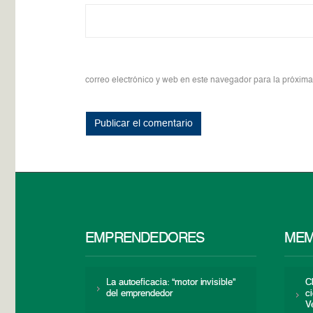
correo electrónico y web en este navegador para la próxim
EMPRENDEDORES
MEM
La autoeficacia: “motor invisible”
C
del emprendedor
c
V