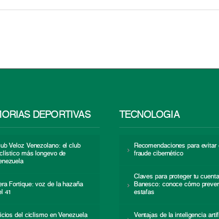
ORIAS DEPORTIVAS
TECNOLOGÍA
lub Veloz Venezolano: el club
Recomendaciones para evitar 
iclístico más longevo de
fraude cibernético
enezuela
Claves para proteger tu cuent
era Fortique: voz de la hazaña
Banesco: conoce cómo preven
el 41
estafas
nicios del ciclismo en Venezuela
Ventajas de la inteligencia artif