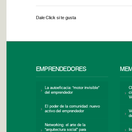
Dale Click si te gusta
EMPRENDEDORES
MEM
La autoeficacia: “motor invisible”
C
del emprendedor
c
V
El poder de la comunidad: nuevo
activo del emprendedor
V
d
Networking: el arte de la
“arquitectura social” para
I