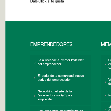
Dale Click si te gusta
EMPRENDEDORES
MEM
La autoeficacia: “motor invisible”
C
del emprendedor
c
V
El poder de la comunidad: nuevo
activo del emprendedor
V
d
Networking: el arte de la
“arquitectura social” para
I
emprender
«