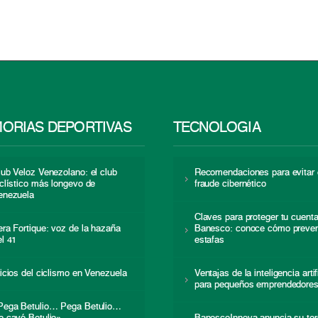
ORIAS DEPORTIVAS
TECNOLOGÍA
lub Veloz Venezolano: el club
Recomendaciones para evitar 
iclístico más longevo de
fraude cibernético
enezuela
Claves para proteger tu cuent
era Fortique: voz de la hazaña
Banesco: conoce cómo preven
el 41
estafas
nicios del ciclismo en Venezuela
Ventajas de la inteligencia artif
para pequeños emprendedore
Pega Betulio… Pega Betulio…