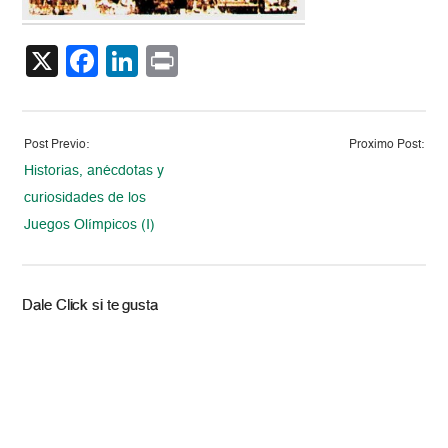
X
Facebook
LinkedIn
Print
Post Previo:
Proximo Post:
Historias, anécdotas y
curiosidades de los
Juegos Olímpicos (I)
Dale Click si te gusta