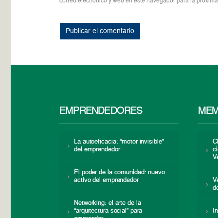
correo electrónico y web en este navegador para la próxim
EMPRENDEDORES
MEM
La autoeficacia: “motor invisible”
C
del emprendedor
c
V
El poder de la comunidad: nuevo
activo del emprendedor
V
d
Networking: el arte de la
“arquitectura social” para
I