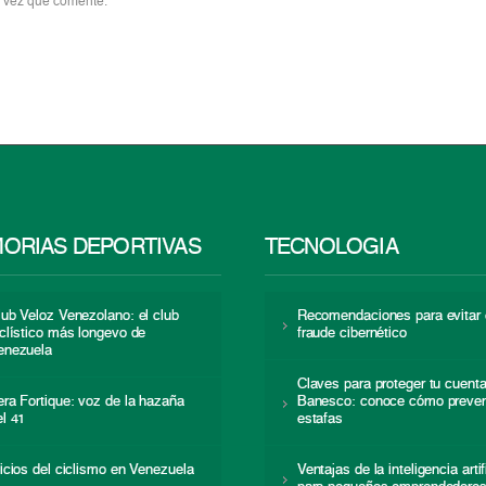
a vez que comente.
ORIAS DEPORTIVAS
TECNOLOGÍA
lub Veloz Venezolano: el club
Recomendaciones para evitar 
iclístico más longevo de
fraude cibernético
enezuela
Claves para proteger tu cuent
era Fortique: voz de la hazaña
Banesco: conoce cómo preven
el 41
estafas
nicios del ciclismo en Venezuela
Ventajas de la inteligencia artif