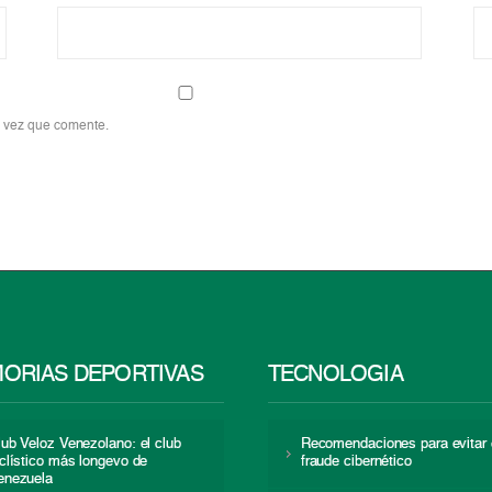
a vez que comente.
ORIAS DEPORTIVAS
TECNOLOGÍA
lub Veloz Venezolano: el club
Recomendaciones para evitar 
iclístico más longevo de
fraude cibernético
enezuela