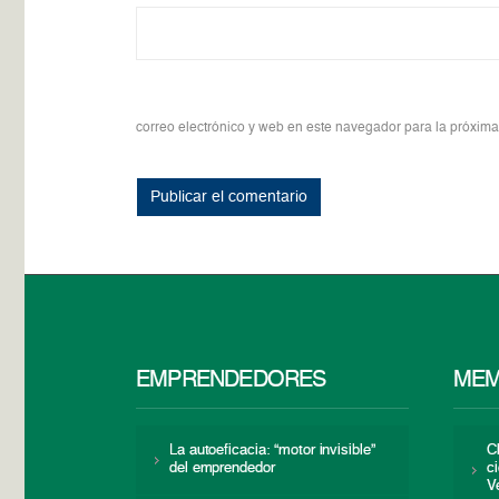
correo electrónico y web en este navegador para la próxim
EMPRENDEDORES
MEM
La autoeficacia: “motor invisible”
C
del emprendedor
c
V