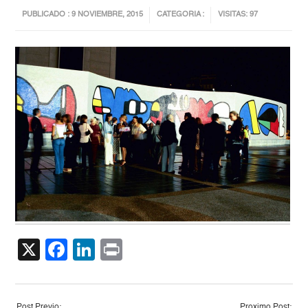
PUBLICADO : 9 NOVIEMBRE, 2015
CATEGORIA :
VISITAS: 97
X
Facebook
LinkedIn
Print
Post Previo:
Proximo Post: