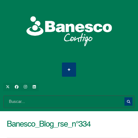
Banesco_Blog_rse_n°334