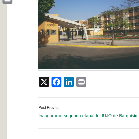
Print
X
Facebook
LinkedIn
Print
Post Previo:
Inauguraron segunda etapa del IUJO de Barquisim