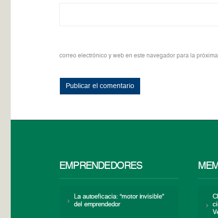
correo electrónico y web en este navegador para la próxim
EMPRENDEDORES
MEM
La autoeficacia: “motor invisible”
C
del emprendedor
c
V