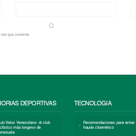
a vez que comente.
ORIAS DEPORTIVAS
TECNOLOGÍA
lub Veloz Venezolano: el club
Recomendaciones para evitar 
iclístico más longevo de
fraude cibernético
enezuela