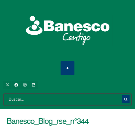
Banesco_Blog_rse_n°344