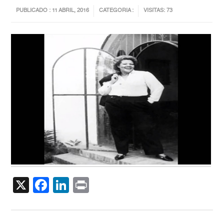
PUBLICADO : 11 ABRIL, 2016
CATEGORIA :
VISITAS: 73
X
Facebook
LinkedIn
Print