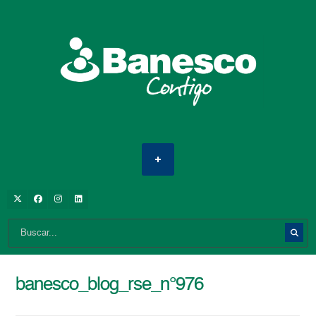
banesco_blog_rse_n°976