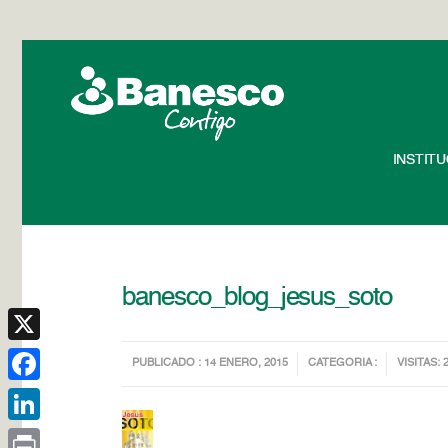
INSTIT
banesco_blog_jesus_soto
X
PUBLICADO : 14 ENERO, 2015
CATEGORIA :
VISITAS: 
Facebook
LinkedIn