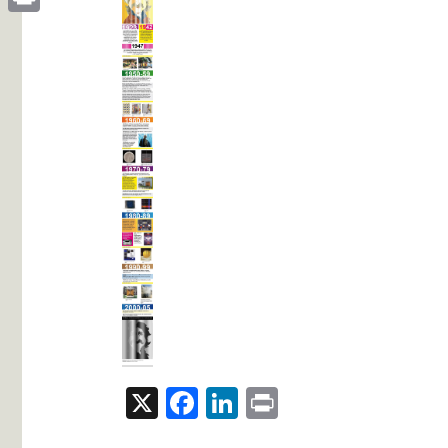
Print
X
Facebook
LinkedIn
Print