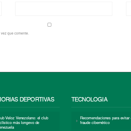
a vez que comente.
ORIAS DEPORTIVAS
TECNOLOGÍA
lub Veloz Venezolano: el club
Recomendaciones para evitar 
iclístico más longevo de
fraude cibernético
enezuela