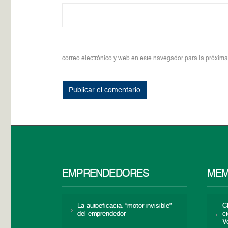
correo electrónico y web en este navegador para la próxim
EMPRENDEDORES
MEM
La autoeficacia: “motor invisible”
C
del emprendedor
c
V