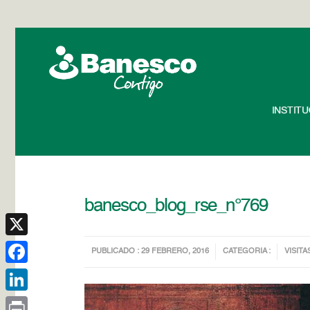
INSTIT
banesco_blog_rse_n°769
X
PUBLICADO : 29 FEBRERO, 2016
CATEGORIA :
VISITA
Facebook
LinkedIn