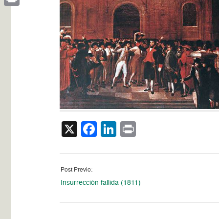
Print
X
Facebook
LinkedIn
Print
Post Previo:
Insurrección fallida (1811)