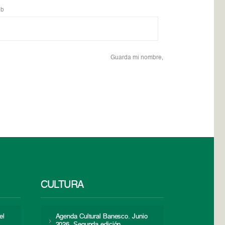
b
Guarda mi nombre,
CULTURA
el
Agenda Cultural Banesco. Junio
2026. Segunda edición