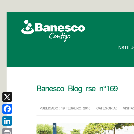
INSTIT
Banesco_Blog_rse_n°169
X
PUBLICADO : 19 FEBRERO, 2016
CATEGORIA :
VISITA
Facebook
LinkedIn