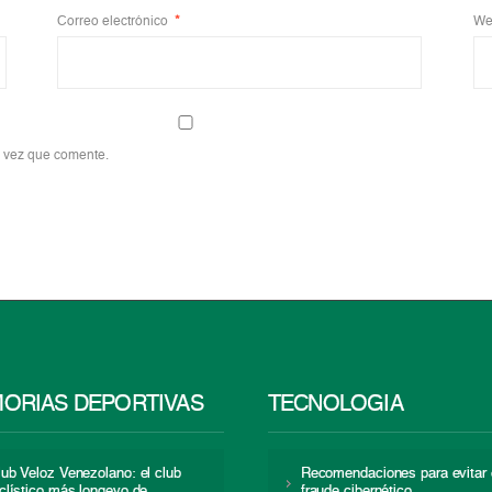
Correo electrónico
*
We
a vez que comente.
ORIAS DEPORTIVAS
TECNOLOGÍA
lub Veloz Venezolano: el club
Recomendaciones para evitar 
iclístico más longevo de
fraude cibernético