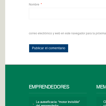
Nombre
*
correo electrónico y web en este navegador para la próxim
EMPRENDEDORES
MEM
La autoeficacia: “motor invisible”
C
del emprendedor
c