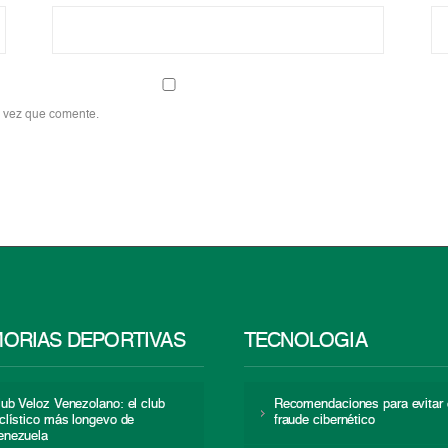
a vez que comente.
ORIAS DEPORTIVAS
TECNOLOGÍA
lub Veloz Venezolano: el club
Recomendaciones para evitar 
iclístico más longevo de
fraude cibernético
enezuela