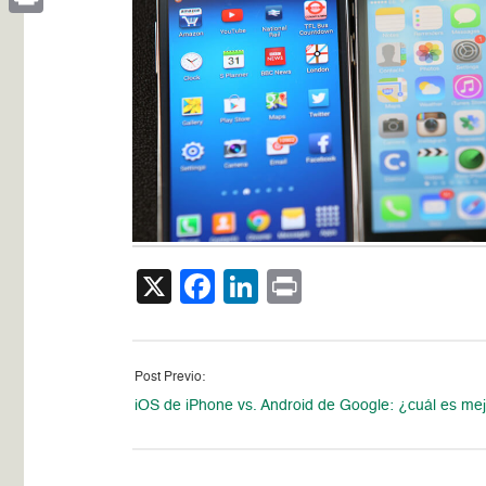
Print
X
Facebook
LinkedIn
Print
Post Previo:
iOS de iPhone vs. Android de Google: ¿cuál es me