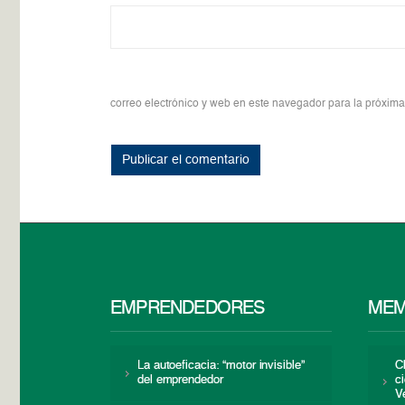
correo electrónico y web en este navegador para la próxim
EMPRENDEDORES
MEM
La autoeficacia: “motor invisible”
C
del emprendedor
c
V