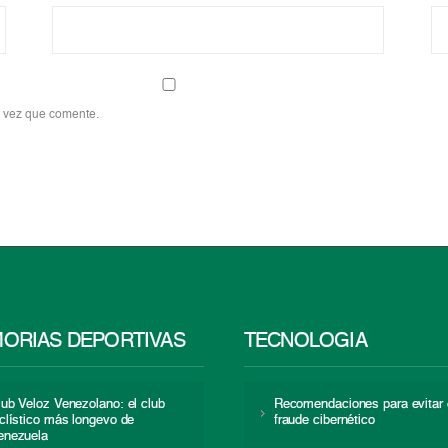
a vez que comente.
ORIAS DEPORTIVAS
TECNOLOGÍA
lub Veloz Venezolano: el club
Recomendaciones para evitar 
iclístico más longevo de
fraude cibernético
enezuela