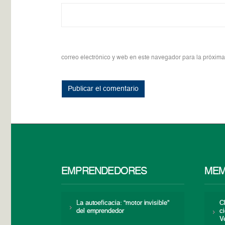
correo electrónico y web en este navegador para la próxim
EMPRENDEDORES
MEM
La autoeficacia: “motor invisible”
C
del emprendedor
c
V