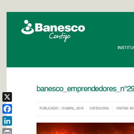
INSTIT
banesco_emprendedores_n°2
X
PUBLICADO : 10 ABRIL, 2016
CATEGORIA :
VISITAS: 80
Facebook
LinkedIn