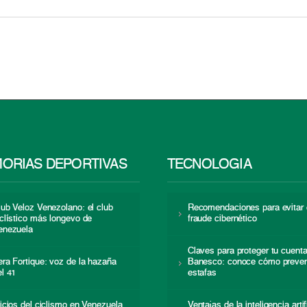
ORIAS DEPORTIVAS
TECNOLOGÍA
lub Veloz Venezolano: el club
Recomendaciones para evitar 
iclístico más longevo de
fraude cibernético
enezuela
Claves para proteger tu cuent
era Fortique: voz de la hazaña
Banesco: conoce cómo preven
el 41
estafas
nicios del ciclismo en Venezuela
Ventajas de la inteligencia artif