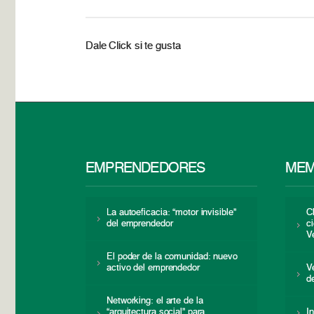
Dale Click si te gusta
EMPRENDEDORES
MEM
La autoeficacia: “motor invisible”
C
del emprendedor
c
V
El poder de la comunidad: nuevo
activo del emprendedor
V
d
Networking: el arte de la
“arquitectura social” para
I