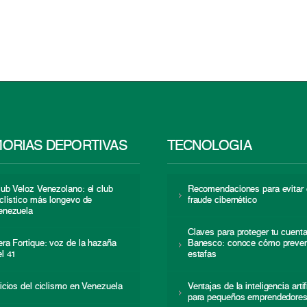
ORIAS DEPORTIVAS
TECNOLOGÍA
lub Veloz Venezolano: el club
Recomendaciones para evitar 
iclístico más longevo de
fraude cibernético
enezuela
Claves para proteger tu cuent
era Fortique: voz de la hazaña
Banesco: conoce cómo preven
el 41
estafas
nicios del ciclismo en Venezuela
Ventajas de la inteligencia artif
para pequeños emprendedore