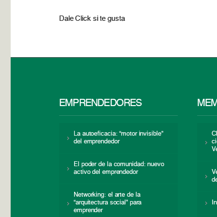
Dale Click si te gusta
EMPRENDEDORES
MEM
La autoeficacia: “motor invisible”
C
del emprendedor
c
V
El poder de la comunidad: nuevo
activo del emprendedor
V
d
Networking: el arte de la
“arquitectura social” para
I
emprender