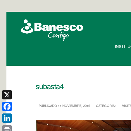
INSTIT
subasta4
X
PUBLICADO : 1 NOVIEMBRE, 2016
CATEGORIA :
VISIT
Facebook
LinkedIn