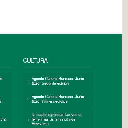
CULTURA
el
Agenda Cultural Banesco. Junio
2026. Segunda edición
a
Agenda Cultural Banesco. Junio
ir
2026. Primera edición
La palabra ignorada: las voces
icial
femeninas de la historia de
s
Venezuela