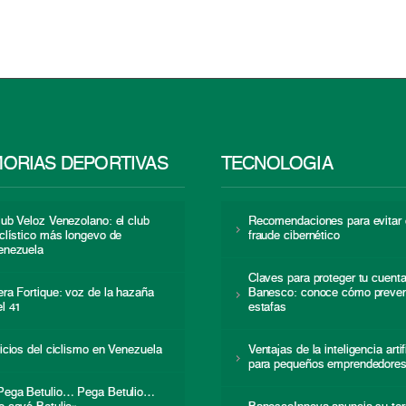
ORIAS DEPORTIVAS
TECNOLOGÍA
lub Veloz Venezolano: el club
Recomendaciones para evitar 
iclístico más longevo de
fraude cibernético
enezuela
Claves para proteger tu cuent
era Fortique: voz de la hazaña
Banesco: conoce cómo preven
el 41
estafas
nicios del ciclismo en Venezuela
Ventajas de la inteligencia artif
para pequeños emprendedore
Pega Betulio… Pega Betulio…