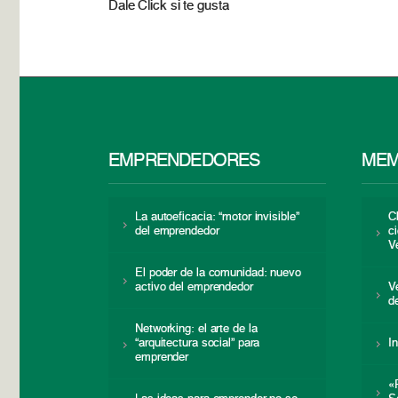
Dale Click si te gusta
EMPRENDEDORES
MEM
La autoeficacia: “motor invisible”
C
del emprendedor
c
V
El poder de la comunidad: nuevo
activo del emprendedor
V
d
Networking: el arte de la
“arquitectura social” para
I
emprender
«