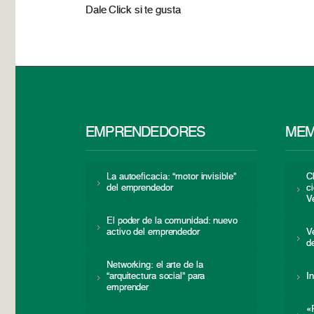
Dale Click si te gusta
EMPRENDEDORES
MEM
La autoeficacia: “motor invisible”
C
del emprendedor
c
V
El poder de la comunidad: nuevo
activo del emprendedor
V
d
Networking: el arte de la
“arquitectura social” para
I
emprender
«