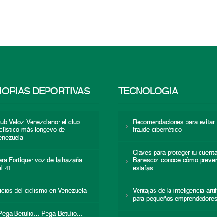
ORIAS DEPORTIVAS
TECNOLOGÍA
lub Veloz Venezolano: el club
Recomendaciones para evitar 
iclístico más longevo de
fraude cibernético
enezuela
Claves para proteger tu cuent
era Fortique: voz de la hazaña
Banesco: conoce cómo preven
el 41
estafas
nicios del ciclismo en Venezuela
Ventajas de la inteligencia artif
para pequeños emprendedore
Pega Betulio… Pega Betulio…