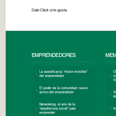
Dale Click si te gusta
EMPRENDEDORES
MEM
La autoeficacia: “motor invisible”
C
del emprendedor
c
V
El poder de la comunidad: nuevo
activo del emprendedor
V
d
Networking: el arte de la
“arquitectura social” para
I
emprender