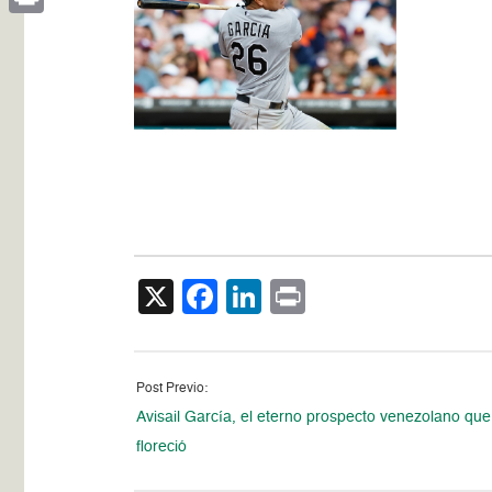
Print
X
Facebook
LinkedIn
Print
Post Previo:
Avisail García, el eterno prospecto venezolano que 
floreció