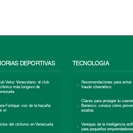
ORIAS DEPORTIVAS
TECNOLOGÍA
lub Veloz Venezolano: el club
Recomendaciones para evitar 
iclístico más longevo de
fraude cibernético
enezuela
Claves para proteger tu cuent
era Fortique: voz de la hazaña
Banesco: conoce cómo preven
el 41
estafas
nicios del ciclismo en Venezuela
Ventajas de la inteligencia artif
para pequeños emprendedore