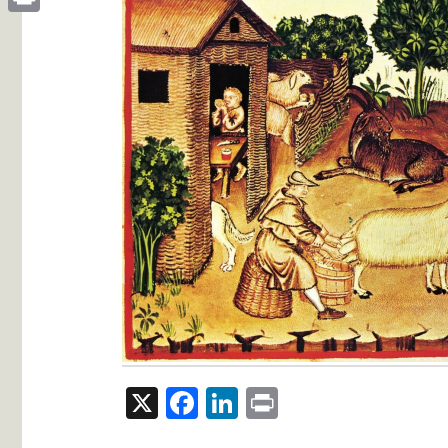
Print
X
Facebook
LinkedIn
Print