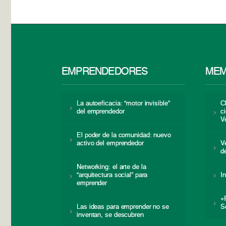
EMPRENDEDORES
MEM
La autoeficacia: “motor invisible”
C
del emprendedor
c
V
El poder de la comunidad: nuevo
activo del emprendedor
V
d
Networking: el arte de la
“arquitectura social” para
I
emprender
«
Las ideas para emprender no se
S
inventan, se descubren