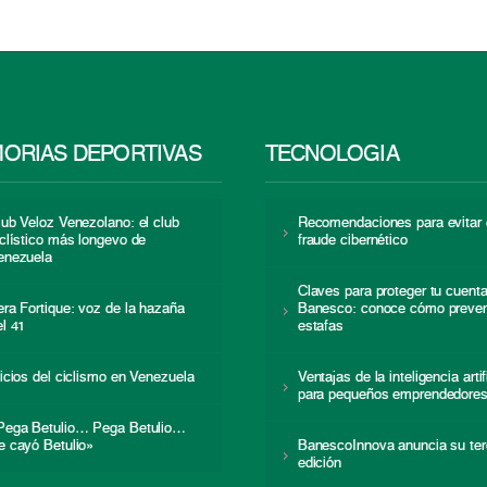
ORIAS DEPORTIVAS
TECNOLOGÍA
lub Veloz Venezolano: el club
Recomendaciones para evitar 
iclístico más longevo de
fraude cibernético
enezuela
Claves para proteger tu cuent
era Fortique: voz de la hazaña
Banesco: conoce cómo preven
el 41
estafas
nicios del ciclismo en Venezuela
Ventajas de la inteligencia artif
para pequeños emprendedore
Pega Betulio… Pega Betulio…
e cayó Betulio»
BanescoInnova anuncia su ter
edición