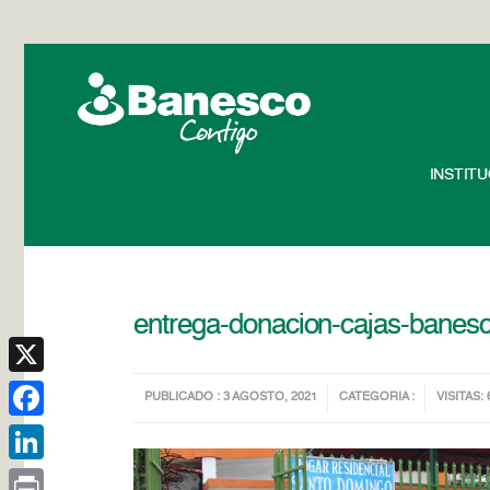
INSTIT
entrega-donacion-cajas-banes
X
PUBLICADO : 3 AGOSTO, 2021
CATEGORIA :
VISITAS: 
Facebook
LinkedIn