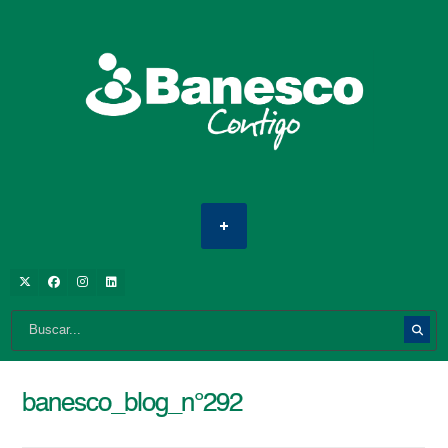
banesco_blog_n°292