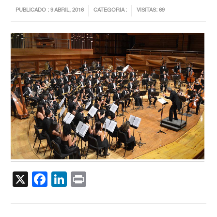
PUBLICADO : 9 ABRIL, 2016
CATEGORIA :
VISITAS: 69
X
Facebook
LinkedIn
Print