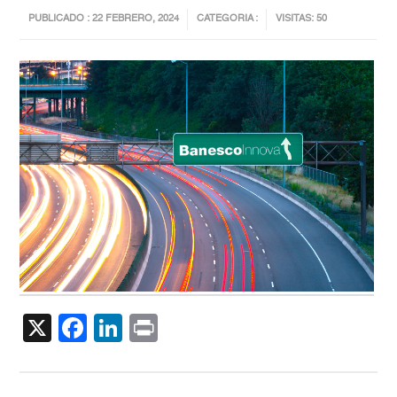
PUBLICADO : 22 FEBRERO, 2024
CATEGORIA :
VISITAS: 50
X
Facebook
LinkedIn
Print