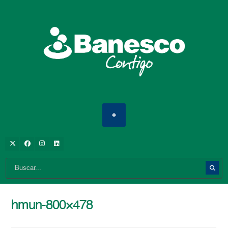
hmun-800×478