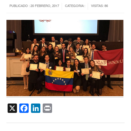
PUBLICADO : 20 FEBRERO, 2017
CATEGORIA :
VISITAS: 86
X
Facebook
LinkedIn
Print