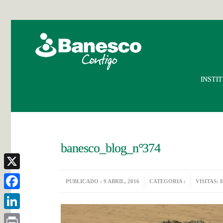
INSTI
banesco_blog_n°374
X
PUBLICADO : 9 ABRIL, 2016
CATEGORIA :
VISITAS: 
Facebook
LinkedIn