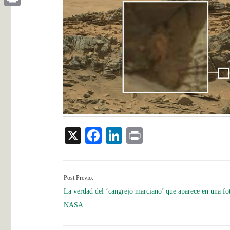
Print
X
Facebook
LinkedIn
Print
Post Previo:
La verdad del ‘cangrejo marciano’ que aparece en una fot
NASA