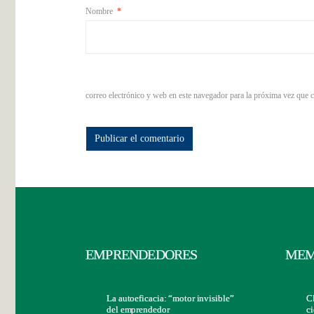
Nombre
*
correo electrónico y web en este navegador para la próxima vez que 
EMPRENDEDORES
MEM
La autoeficacia: “motor invisible”
C
del emprendedor
ci