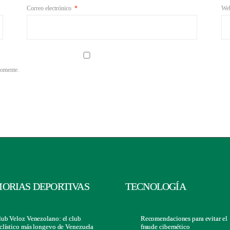
Correo electrónico
*
We
comente.
ORIAS DEPORTIVAS
TECNOLOGÍA
lub Veloz Venezolano: el club
Recomendaciones para evitar el
clístico más longevo de Venezuela
fraude cibernético