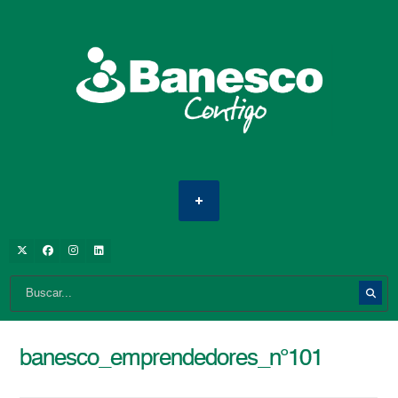
banesco_emprendedores_n°101