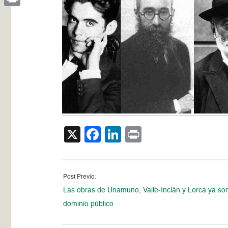
Print
X
Facebook
LinkedIn
Print
Post Previo:
Las obras de Unamuno, Valle-Inclán y Lorca ya so
dominio público