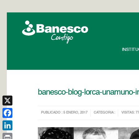
INSTIT
banesco-blog-lorca-unamuno-i
X
PUBLICADO : 5 ENERO, 2017
CATEGORIA :
VISITAS: 7
Facebook
LinkedIn