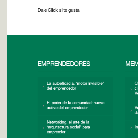
Dale Click si te gusta
EMPRENDEDORES
MEM
La autoeficacia: “motor invisible”
C
del emprendedor
c
V
El poder de la comunidad: nuevo
activo del emprendedor
V
d
Networking: el arte de la
“arquitectura social” para
I
emprender