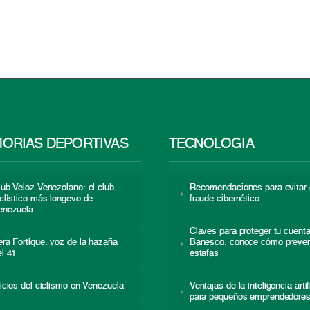
ORIAS DEPORTIVAS
TECNOLOGÍA
lub Veloz Venezolano: el club
Recomendaciones para evitar 
iclístico más longevo de
fraude cibernético
enezuela
Claves para proteger tu cuent
era Fortique: voz de la hazaña
Banesco: conoce cómo preven
el 41
estafas
nicios del ciclismo en Venezuela
Ventajas de la inteligencia artif
para pequeños emprendedore