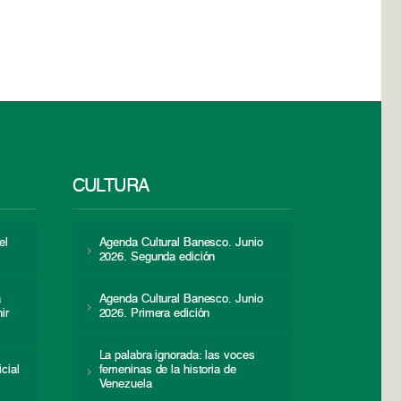
CULTURA
el
Agenda Cultural Banesco. Junio
2026. Segunda edición
a
Agenda Cultural Banesco. Junio
ir
2026. Primera edición
La palabra ignorada: las voces
icial
femeninas de la historia de
s
Venezuela