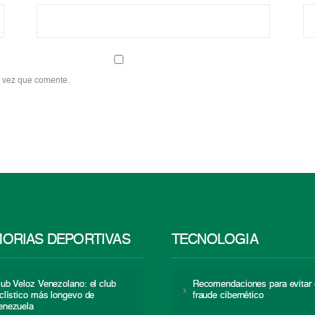
a vez que comente.
ORIAS DEPORTIVAS
TECNOLOGÍA
lub Veloz Venezolano: el club
Recomendaciones para evitar 
iclístico más longevo de
fraude cibernético
enezuela