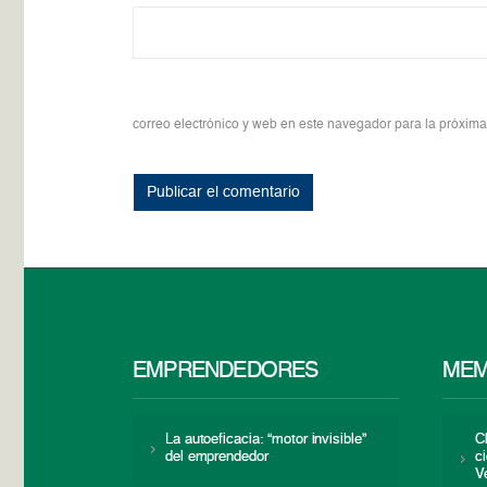
correo electrónico y web en este navegador para la próxim
EMPRENDEDORES
MEM
La autoeficacia: “motor invisible”
C
del emprendedor
c
V