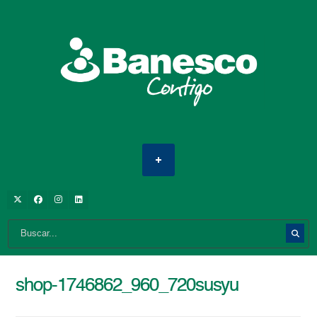
shop-1746862_960_720susyu