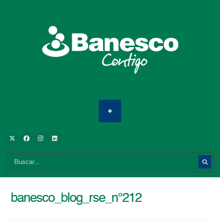
banesco_blog_rse_n°212