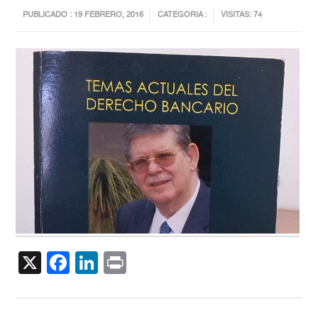
PUBLICADO : 19 FEBRERO, 2016
CATEGORIA :
VISITAS: 74
X
Facebook
LinkedIn
Print