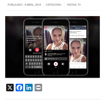
PUBLICADO : 9 ABRIL, 2016
CATEGORIA :
VISITAS: 73
X
Facebook
LinkedIn
Print