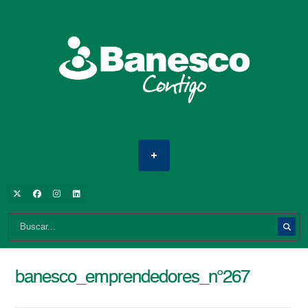
banesco_emprendedores_n°267