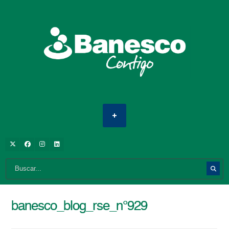
banesco_blog_rse_n°929