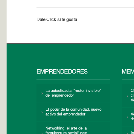
Dale Click si te gusta
EMPRENDEDORES
MEM
La autoeficacia: “motor invisible”
C
del emprendedor
c
V
El poder de la comunidad: nuevo
activo del emprendedor
V
d
Networking: el arte de la
“arquitectura social” para
I