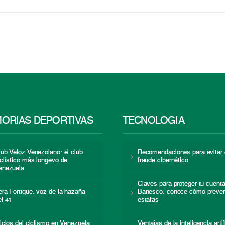
ORIAS DEPORTIVAS
TECNOLOGÍA
lub Veloz Venezolano: el club
Recomendaciones para evitar 
iclístico más longevo de
fraude cibernético
enezuela
Claves para proteger tu cuent
era Fortique: voz de la hazaña
Banesco: conoce cómo preven
el 41
estafas
nicios del ciclismo en Venezuela
Ventajas de la inteligencia artif