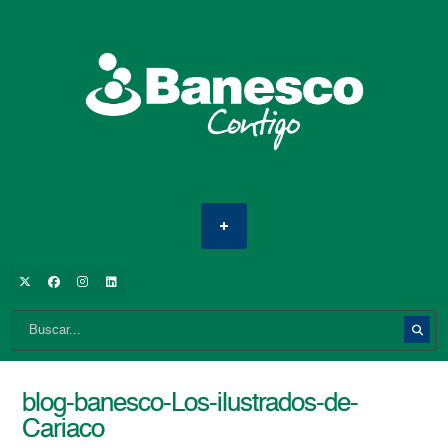
blog-banesco-Los-ilustrados-de-
Cariaco