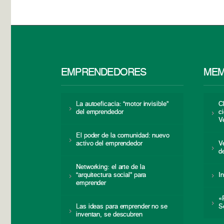
EMPRENDEDORES
MEM
La autoeficacia: “motor invisible”
C
del emprendedor
c
V
El poder de la comunidad: nuevo
activo del emprendedor
V
d
Networking: el arte de la
“arquitectura social” para
I
emprender
«
Las ideas para emprender no se
S
inventan, se descubren