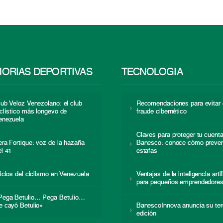
ORIAS DEPORTIVAS
TECNOLOGÍA
lub Veloz Venezolano: el club
Recomendaciones para evitar 
iclístico más longevo de
fraude cibernético
enezuela
Claves para proteger tu cuent
era Fortique: voz de la hazaña
Banesco: conoce cómo preven
el 41
estafas
nicios del ciclismo en Venezuela
Ventajas de la inteligencia artif
para pequeños emprendedore
Pega Betulio… Pega Betulio…
e cayó Betulio»
BanescoInnova anuncia su ter
edición