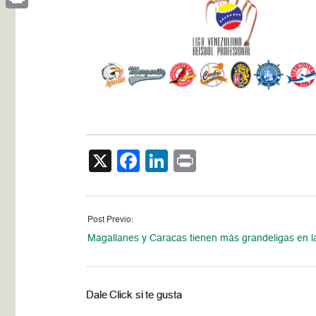
Print
X
Facebook
LinkedIn
Print
Post Previo:
Magallanes y Caracas tienen más grandeligas en 
Dale Click si te gusta