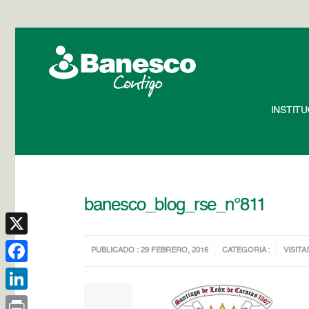
INSTIT
banesco_blog_rse_n°811
X
PUBLICADO : 29 FEBRERO, 2016
CATEGORIA :
VISITA
Facebook
LinkedIn