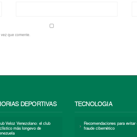
a vez que comente.
ORIAS DEPORTIVAS
TECNOLOGÍA
lub Veloz Venezolano: el club
Recomendaciones para evitar 
iclístico más longevo de
fraude cibernético
enezuela