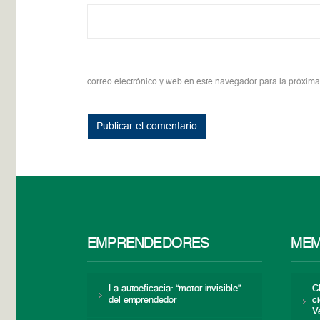
correo electrónico y web en este navegador para la próxim
EMPRENDEDORES
MEM
La autoeficacia: “motor invisible”
C
del emprendedor
c
V