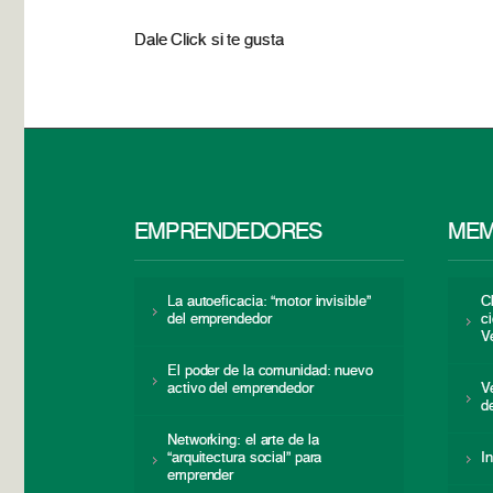
Dale Click si te gusta
EMPRENDEDORES
MEM
La autoeficacia: “motor invisible”
C
del emprendedor
c
V
El poder de la comunidad: nuevo
activo del emprendedor
V
d
Networking: el arte de la
“arquitectura social” para
I
emprender