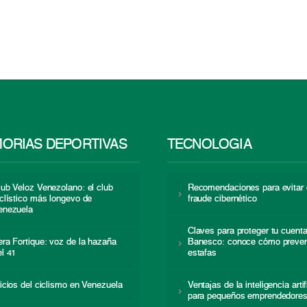
ORIAS DEPORTIVAS
TECNOLOGÍA
lub Veloz Venezolano: el club
Recomendaciones para evitar 
iclístico más longevo de
fraude cibernético
enezuela
Claves para proteger tu cuent
era Fortique: voz de la hazaña
Banesco: conoce cómo preven
el 41
estafas
nicios del ciclismo en Venezuela
Ventajas de la inteligencia artif
para pequeños emprendedore