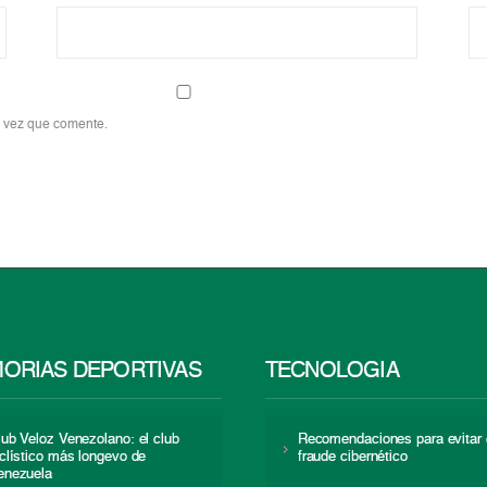
a vez que comente.
ORIAS DEPORTIVAS
TECNOLOGÍA
lub Veloz Venezolano: el club
Recomendaciones para evitar 
iclístico más longevo de
fraude cibernético
enezuela