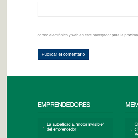
correo electrónico y web en este navegador para la próxim
EMPRENDEDORES
MEM
La autoeficacia: “motor invisible”
C
del emprendedor
c
V