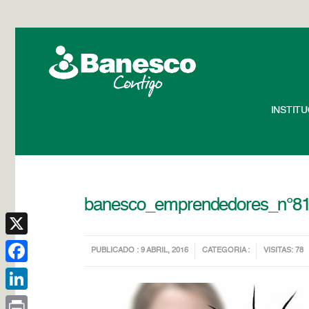
INSTIT
banesco_emprendedores_n°8
X
PUBLICADO : 9 ABRIL, 2016
CATEGORIA :
VISITAS: 78
Facebook
LinkedIn