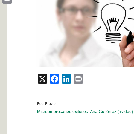
Print
X
Facebook
LinkedIn
Print
Post Previo:
Microempresarios exitosos: Ana Gutiérrez (+video)