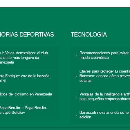
ORIAS DEPORTIVAS
TECNOLOGÍA
lub Veloz Venezolano: el club
Recomendaciones para evitar 
iclístico más longevo de
fraude cibernético
enezuela
Claves para proteger tu cuent
era Fortique: voz de la hazaña
Banesco: conoce cómo preven
el 41
estafas
nicios del ciclismo en Venezuela
Ventajas de la inteligencia artif
para pequeños emprendedore
Pega Betulio… Pega Betulio…
e cayó Betulio»
BanescoInnova anuncia su ter
edición