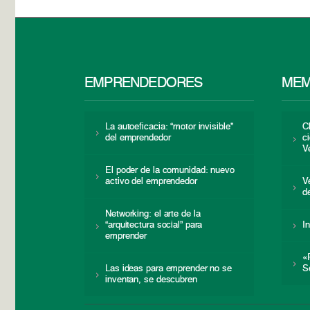
EMPRENDEDORES
MEM
La autoeficacia: “motor invisible”
C
del emprendedor
c
V
El poder de la comunidad: nuevo
activo del emprendedor
V
d
Networking: el arte de la
“arquitectura social” para
I
emprender
«
Las ideas para emprender no se
S
inventan, se descubren