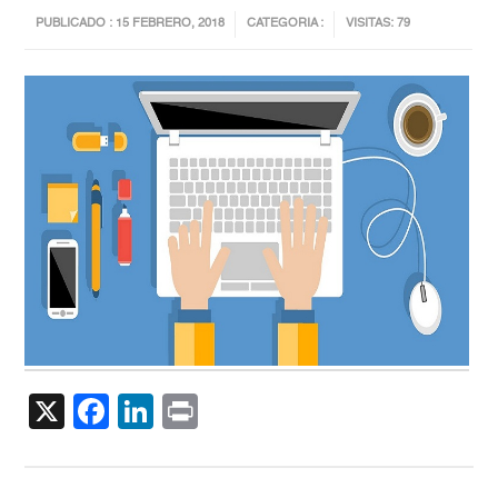
PUBLICADO : 15 FEBRERO, 2018
CATEGORIA :
VISITAS: 79
X
Facebook
LinkedIn
Print