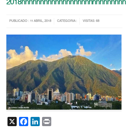
2018hhhhhhhhhhhhhhhhhhhhhhhhhhhh
PUBLICADO : 11 ABRIL, 2018
CATEGORIA :
VISITAS: 68
X
Facebook
LinkedIn
Print