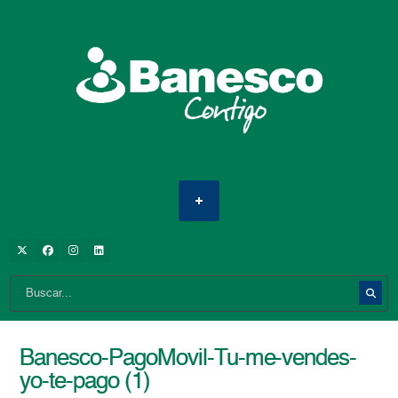
Banesco-PagoMovil-Tu-me-vendes-
yo-te-pago (1)