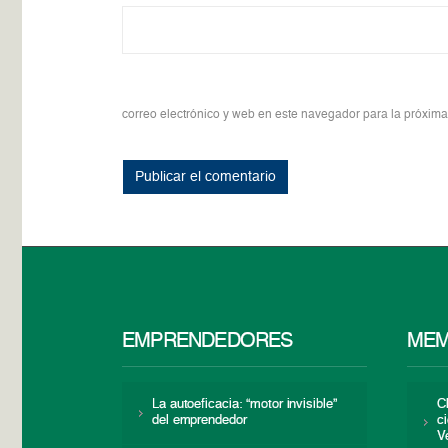
correo electrónico y web en este navegador para la próxim
EMPRENDEDORES
MEM
La autoeficacia: “motor invisible”
C
del emprendedor
c
V