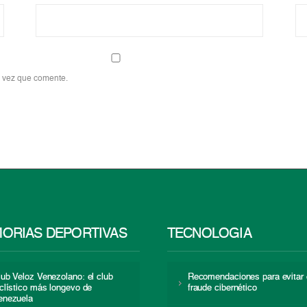
a vez que comente.
ORIAS DEPORTIVAS
TECNOLOGÍA
lub Veloz Venezolano: el club
Recomendaciones para evitar 
iclístico más longevo de
fraude cibernético
enezuela